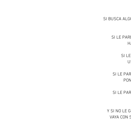
SI BUSCA ALGO
SI LE PAR
H
SI L
U
SI LE PA
PON
SI LE PAR
Y SI NO LE 
VAYA CON 