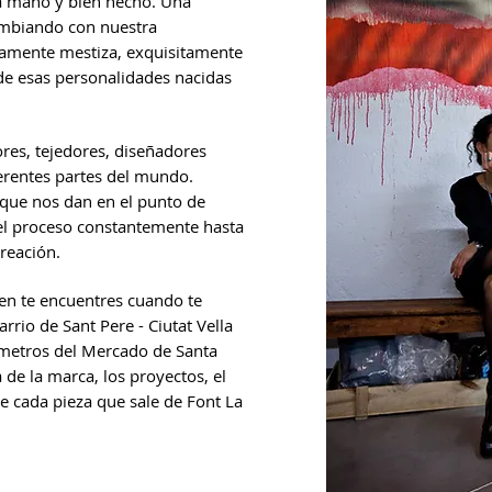
 a mano y bien hecho. Una
ambiando con nuestra
samente mestiza, exquisitamente
de esas personalidades nacidas
res, tejedores, diseñadores
ferentes partes del mundo.
que nos dan en el punto de
 el proceso constantemente hasta
creación.
ien te encuentres cuando te
arrio de Sant Pere - Ciutat Vella
 metros del Mercado de Santa
a de la marca, los proyectos, el
de cada pieza que sale de Font La