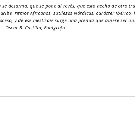
 se desarma, que se pone al revés, que esta hecho de otro tr
aribe, ritmos Africanos, sutilezas Nórdicas, carácter ibérico
oceso, y de ese mestizaje surge una prenda que quiere ser úni
 Oscar B. Castillo, Fotógrafo
Diseño Web
Sebastián Gómez
Fotografías
Oscar B
Castillo
/ Muro